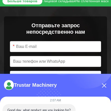
вания горячей лицевой складывая
Больше товаров
Не сплетенная маска делая маши
Отправьте запрос
непосредственно нам
*
*
Trustar Machinery
2:07 AM
Good day, what product are you looking for?
Отправить сейчас