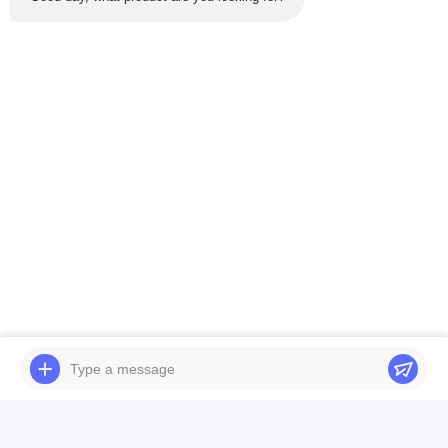
Тел.: 86-180-5882-0351
Электронная почта:
jane@trustar-pharma.com
О нас
События
профиль компании
Новости
Экскурсия по фабрике
Case
Контроль качества